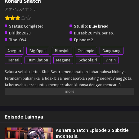
Aoharu Snatch
アオハルスナッチ
Status:
Completed
Studio:
Blue bread
Dirilis:
2023
Durasi:
20 min. per ep.
Tipe:
OVA
Episode:
2
Ahegao
Big Oppai
Blowjob
Creampie
Gangbang
Hentai
Humiliation
Megane
Schoolgirl
Virgin
Sakura selaku ketua Klub Sastra mendapatkan kabar bahwa klubnya
terancam bubar jika ia tidak bisa mendapatkan paling sedikit 3 anggota.
Ia berusaha keras untuk mempertahan klubnya dengan mencari 3
anggota tapi tidak ada satu pun yang mau. Suatu ketika 3 orang anak
berandalan bermain di ruang klubnya, Sakura mengajak mereka untuk
masuk Klub Sastra dan menawarkan imbalan apa saja yang mereka mau
jika mereka mau masuk ke klubnya…
Episode Lainnya
Aoharu Snatch Episode 2 Subtitle
Indonesia