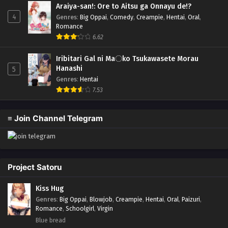
Araiya-san!: Ore to Aitsu ga Onnayu de!?
4
Genres
:
Big Oppai
,
Comedy
,
Creampie
,
Hentai
,
Oral
,
Romance
6.62
Iribitari Gal ni Ma〇ko Tsukawasete Morau
Hanashi
5
Genres
:
Hentai
7.53
≡ Join Channel Telegram
Project Satoru
Kiss Hug
Genres
:
Big Oppai
,
Blowjob
,
Creampie
,
Hentai
,
Oral
,
Paizuri
,
Romance
,
Schoolgirl
,
Virgin
Blue bread