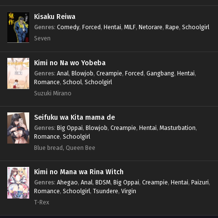
Kisaku Reiwa
Genres
:
Comedy
,
Forced
,
Hentai
,
MILF
,
Netorare
,
Rape
,
Schoolgirl
Seven
Kimi no Na wo Yobeba
Genres
:
Anal
,
Blowjob
,
Creampie
,
Forced
,
Gangbang
,
Hentai
,
Romance
,
School
,
Schoolgirl
Suzuki Mirano
Seifuku wa Kita mama de
Genres
:
Big Oppai
,
Blowjob
,
Creampie
,
Hentai
,
Masturbation
,
Romance
,
Schoolgirl
Blue bread, Queen Bee
Kimi no Mana wa Rina Witch
Genres
:
Ahegao
,
Anal
,
BDSM
,
Big Oppai
,
Creampie
,
Hentai
,
Paizuri
,
Romance
,
Schoolgirl
,
Tsundere
,
Virgin
T-Rex