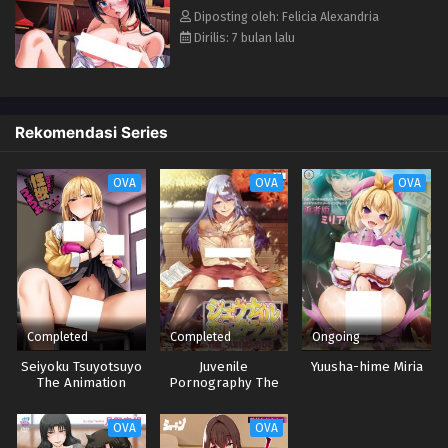
Diposting oleh: Felicia Alexandria
Dirilis: 7 bulan lalu
Rekomendasi Series
OVA
OVA
OVA
Completed
Completed
Ongoing
Seiyoku Tsuyotsuyo
Juvenile
Yuusha-hime Miria
The Animation
Pornography The
Animation
OVA
OVA