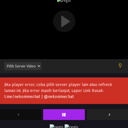
Jika player error, coba pilih server player lain atau refresh
laman ini. Jika error masih berlanjut, Lapor Link Rusak:
t.me/nekonimechat | @nekonimechat