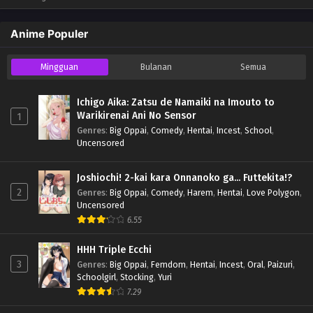
Anime Populer
Mingguan
Bulanan
Semua
Ichigo Aika: Zatsu de Namaiki na Imouto to
Warikirenai Ani No Sensor
1
Genres
:
Big Oppai
,
Comedy
,
Hentai
,
Incest
,
School
,
Uncensored
Joshiochi! 2-kai kara Onnanoko ga... Futtekita!?
2
Genres
:
Big Oppai
,
Comedy
,
Harem
,
Hentai
,
Love Polygon
,
Uncensored
6.55
HHH Triple Ecchi
3
Genres
:
Big Oppai
,
Femdom
,
Hentai
,
Incest
,
Oral
,
Paizuri
,
Schoolgirl
,
Stocking
,
Yuri
7.29