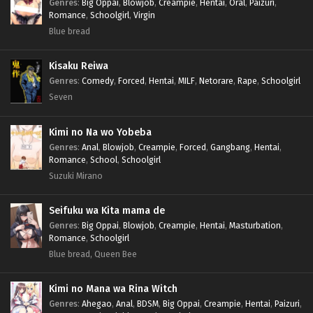
Genres
:
Big Oppai
,
Blowjob
,
Creampie
,
Hentai
,
Oral
,
Paizuri
,
Romance
,
Schoolgirl
,
Virgin
Blue bread
Kisaku Reiwa
Genres
:
Comedy
,
Forced
,
Hentai
,
MILF
,
Netorare
,
Rape
,
Schoolgirl
Seven
Kimi no Na wo Yobeba
Genres
:
Anal
,
Blowjob
,
Creampie
,
Forced
,
Gangbang
,
Hentai
,
Romance
,
School
,
Schoolgirl
Suzuki Mirano
Seifuku wa Kita mama de
Genres
:
Big Oppai
,
Blowjob
,
Creampie
,
Hentai
,
Masturbation
,
Romance
,
Schoolgirl
Blue bread, Queen Bee
Kimi no Mana wa Rina Witch
Genres
:
Ahegao
,
Anal
,
BDSM
,
Big Oppai
,
Creampie
,
Hentai
,
Paizuri
,