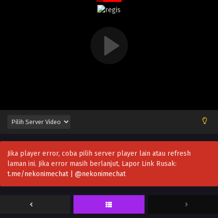
Jika player error, coba pilih server player lain atau refresh
laman ini. Jika error masih berlanjut, Lapor Link Rusak:
t.me/nekonimechat | @nekonimechat