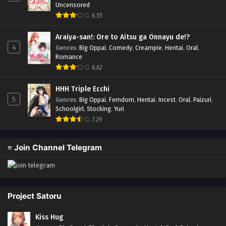
Uncensored
6.55
Araiya-san!: Ore to Aitsu ga Onnayu de!?
4
Genres
:
Big Oppai
,
Comedy
,
Creampie
,
Hentai
,
Oral
,
Romance
6.62
HHH Triple Ecchi
5
Genres
:
Big Oppai
,
Femdom
,
Hentai
,
Incest
,
Oral
,
Paizuri
,
Schoolgirl
,
Stocking
,
Yuri
7.29
≡ Join Channel Telegram
Project Satoru
Kiss Hug