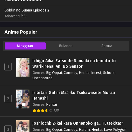
Goblin no Suana Episode
2
sekarang lalu
Anime Populer
Mingguan
Bulanan
Semua
Ichigo Aika: Zatsu de Namaiki na Imouto to
Warikirenai Ani No Sensor
1
Genres
:
Big Oppai
,
Comedy
,
Hentai
,
Incest
,
School
,
Uncensored
Iribitari Gal ni Ma〇ko Tsukawasete Morau
Hanashi
2
Genres
:
Hentai
7.53
Joshiochi! 2-kai kara Onnanoko ga... Futtekita!?
3
Genres
:
Big Oppai
,
Comedy
,
Harem
,
Hentai
,
Love Polygon
,