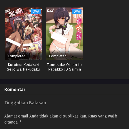
Animation
Jijou The Animation
OVA
OVA
Completed
Completed
Kuroinu: Kedakaki
Tanetsuke Ojisan to
Seijo wa Hakudaku
Papakko JD Saimin
ni Somaru
Seikatsu The
Animation
Komentar
Tinggalkan Balasan
Alamat email Anda tidak akan dipublikasikan.
Ruas yang wajib
ditandai
*