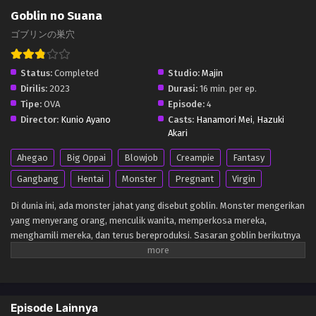
Goblin no Suana
ゴブリンの巣穴
Status:
Completed
Studio:
Majin
Dirilis:
2023
Durasi:
16 min. per ep.
Tipe:
OVA
Episode:
4
Director:
Kunio Ayano
Casts:
Hanamori Mei
,
Hazuki
Akari
Ahegao
Big Oppai
Blowjob
Creampie
Fantasy
Gangbang
Hentai
Monster
Pregnant
Virgin
Di dunia ini, ada monster jahat yang disebut goblin. Monster mengerikan
yang menyerang orang, menculik wanita, memperkosa mereka,
menghamili mereka, dan terus bereproduksi. Sasaran goblin berikutnya
adalah seorang peziarah yang taat, “Tuhan, tolong selamatkan hidupku
dari monster ini” doanya tidak terjawab dan dia tertangkap. Meski
ketakutan, tapi kepercayaannya menjadi harapan dan dia sudah siap
untuk mati. Tapi, yang menantinya itu adalah sesuatu yang lebih
Episode Lainnya
mengerikan dari kematian. Para goblin mengelilingi gadis suci itu, benda