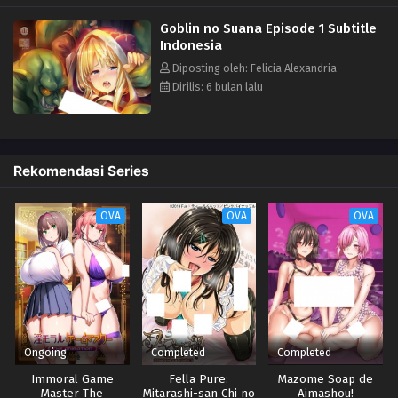
keras mereka menyentuh kulit Anvil dan mereka mengukir kenikmatan
Goblin no Suana Episode 1 Subtitle
yang tidak dia inginkan. Lalu mereka menanamkan benihnya tanpa
Indonesia
ampun. Saat Anvil tau dia akan dihamili, dia jatuh dalam keputusasaan.
Ini hanya permulaan, awal dari neraka di sarang goblin.
Diposting oleh: Felicia Alexandria
Dirilis: 6 bulan lalu
Rekomendasi Series
OVA
OVA
OVA
Ongoing
Completed
Completed
Immoral Game
Fella Pure:
Mazome Soap de
Master The
Mitarashi-san Chi no
Aimashou!