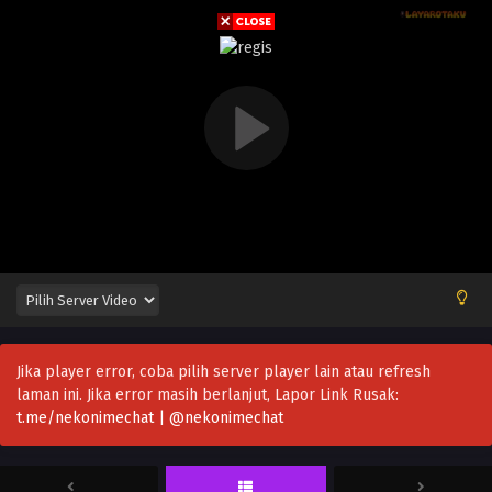
Jika player error, coba pilih server player lain atau refresh
laman ini. Jika error masih berlanjut, Lapor Link Rusak:
t.me/nekonimechat | @nekonimechat