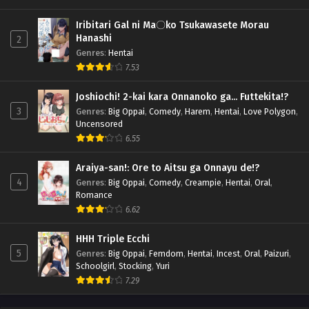
Iribitari Gal ni Ma〇ko Tsukawasete Morau
Hanashi
2
Genres
:
Hentai
7.53
Joshiochi! 2-kai kara Onnanoko ga... Futtekita!?
3
Genres
:
Big Oppai
,
Comedy
,
Harem
,
Hentai
,
Love Polygon
,
Uncensored
6.55
Araiya-san!: Ore to Aitsu ga Onnayu de!?
4
Genres
:
Big Oppai
,
Comedy
,
Creampie
,
Hentai
,
Oral
,
Romance
6.62
HHH Triple Ecchi
5
Genres
:
Big Oppai
,
Femdom
,
Hentai
,
Incest
,
Oral
,
Paizuri
,
Schoolgirl
,
Stocking
,
Yuri
7.29