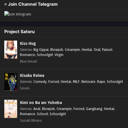
≡ Join Channel Telegram
Project Satoru
Kiss Hug
Genres
:
Big Oppai
,
Blowjob
,
Creampie
,
Hentai
,
Oral
,
Paizuri
,
Romance
,
Schoolgirl
,
Virgin
Blue bread
Kisaku Reiwa
Genres
:
Comedy
,
Forced
,
Hentai
,
MILF
,
Netorare
,
Rape
,
Schoolgirl
Seven
Kimi no Na wo Yobeba
Genres
:
Anal
,
Blowjob
,
Creampie
,
Forced
,
Gangbang
,
Hentai
,
Romance
,
School
,
Schoolgirl
Suzuki Mirano