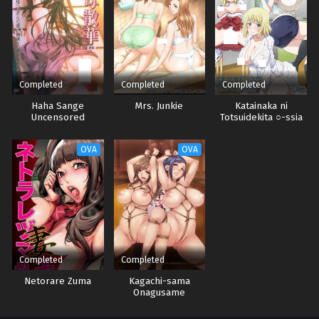
Completed
Completed
Completed
Haha Sange
Mrs. Junkie
Katainaka ni
Uncensored
Totsuidekita ○-ssia
Musume to H
Shimakuru Ohanashi
OVA
OVA
Completed
Completed
Netorare Zuma
Kagachi-sama
Onagusame
Tatematsurimasu:
Netorare Mura Inya