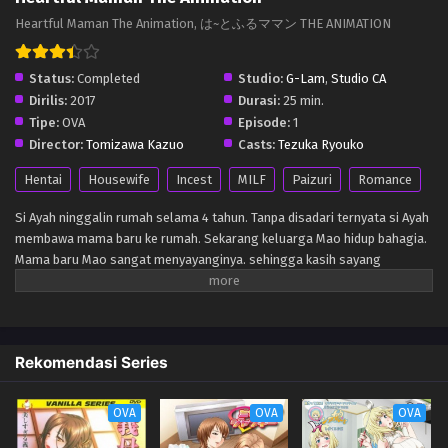
Heartful Maman The Animation, は~とふるママン THE ANIMATION
Status:
Completed
Studio:
G-Lam
,
Studio CA
Dirilis:
2017
Durasi:
25 min.
Tipe:
OVA
Episode:
1
Director:
Tomizawa Kazuo
Casts:
Tezuka Ryouko
Hentai
Housewife
Incest
MILF
Paizuri
Romance
Si Ayah ninggalin rumah selama 4 tahun. Tanpa disadari ternyata si Ayah
membawa mama baru ke rumah. Sekarang keluarga Mao hidup bahagia.
Mama baru Mao sangat menyayanginya. sehingga kasih sayang
mamanya membuat Mao hampir kehabisan darah gara-gara nosebleed
ngelihat payudara dan tubuhnya yang seksi. Karena kasih sayangnya
berlebihan, merekapun sampai mandi bareng, dan Mao dibantu
dibersihkan. Sampai akhirnya, mereka mulai kelepasan gara-gara satu
Rekomendasi Series
tembakan sperma yang lepas.
OVA
OVA
OVA