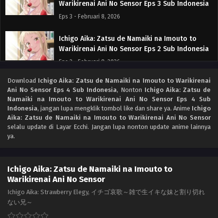
Warikirenai Ani No Sensor Eps 3 Sub Indonesia
Eps 3 - Februari 8, 2026
Ichigo Aika: Zatsu de Namaiki na Imouto to
Warikirenai Ani No Sensor Eps 2 Sub Indonesia
Eps 2 - Februari 8, 2026
Download
Ichigo Aika: Zatsu de Namaiki na Imouto to Warikirenai
Ichigo Aika: Zatsu de Namaiki na Imouto to
Ani No Sensor Eps 4 Sub Indonesia
, Nonton
Ichigo Aika: Zatsu de
Warikirenai Ani No Sensor Episode 1 Subtitle
Namaiki na Imouto to Warikirenai Ani No Sensor Eps 4 Sub
Indonesia
Eps 1 - Januari 6, 2026
Indonesia
, jangan lupa mengklik tombol like dan share ya. Anime
Ichigo
Aika: Zatsu de Namaiki na Imouto to Warikirenai Ani No Sensor
selalu update di Layar Ecchi. Jangan lupa nonton update anime lainnya
ya.
Ichigo Aika: Zatsu de Namaiki na Imouto to
Warikirenai Ani No Sensor
Ichigo Aika: Strawberry Elegy, イチゴ哀歌～雑で生イキな妹と割り切れ
ない兄～