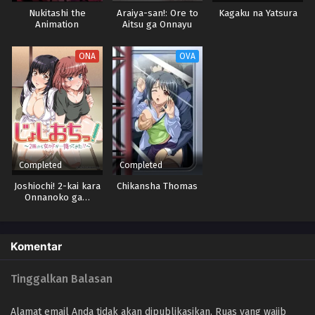
Nukitashi the
Araiya-san!: Ore to
Kagaku na Yatsura
Animation
Aitsu ga Onnayu
de!?
ONA
OVA
Completed
Completed
Joshiochi! 2-kai kara
Chikansha Thomas
Onnanoko ga…
Futtekita!?
Komentar
Tinggalkan Balasan
Alamat email Anda tidak akan dipublikasikan.
Ruas yang wajib