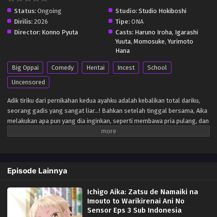
Status:
Ongoing
Studio:
Studio Hokiboshi
Dirilis:
2026
Tipe:
ONA
Director:
Konno Pyuta
Casts:
Haruno Iroha
,
Igarashi
Yuuta
,
Momosuke
,
Yurimoto
Hana
Big Oppai
Comedy
Hentai
Incest
School
Uncensored
Adik tiriku dari pernikahan kedua ayahku adalah kebalikan total dariku,
seorang gadis yang sangat liar…! Bahkan setelah tinggal bersama, Aika
melakukan apa pun yang dia inginkan, seperti membawa pria pulang, dan
Kōta sudah muak dengannya. Tapi setelah suatu insiden, dia mulai
meminta pelukan dan lebih dari itu darinya…!? Komedi romantis yang
penuh liku-liku antara seorang gadis nakal dan seorang perjaka yang
kaku meledak menjadi kenyataan!!
Episode Lainnya
Ichigo Aika: Zatsu de Namaiki na
Imouto to Warikirenai Ani No
Sensor Eps 3 Sub Indonesia