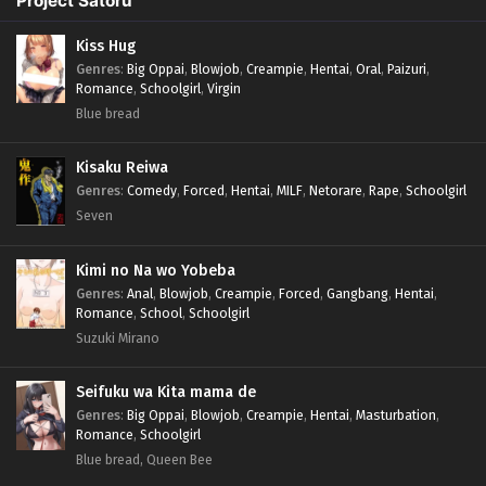
Project Satoru
Kiss Hug
Genres
:
Big Oppai
,
Blowjob
,
Creampie
,
Hentai
,
Oral
,
Paizuri
,
Romance
,
Schoolgirl
,
Virgin
Blue bread
Kisaku Reiwa
Genres
:
Comedy
,
Forced
,
Hentai
,
MILF
,
Netorare
,
Rape
,
Schoolgirl
Seven
Kimi no Na wo Yobeba
Genres
:
Anal
,
Blowjob
,
Creampie
,
Forced
,
Gangbang
,
Hentai
,
Romance
,
School
,
Schoolgirl
Suzuki Mirano
Seifuku wa Kita mama de
Genres
:
Big Oppai
,
Blowjob
,
Creampie
,
Hentai
,
Masturbation
,
Romance
,
Schoolgirl
Blue bread, Queen Bee