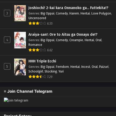
Joshiochi! 2-kai kara Onnanoko ga... Futtekita!?
3
Genres
:
Big Oppai
,
Comedy
,
Harem
,
Hentai
,
Love Polygon
,
Uncensored
6.55
Araiya-san!: Ore to Aitsu ga Onnayu de!?
4
Genres
:
Big Oppai
,
Comedy
,
Creampie
,
Hentai
,
Oral
,
Romance
6.62
HHH Triple Ecchi
5
Genres
:
Big Oppai
,
Femdom
,
Hentai
,
Incest
,
Oral
,
Paizuri
,
Schoolgirl
,
Stocking
,
Yuri
7.29
≡ Join Channel Telegram