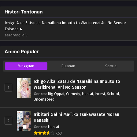
Histori Tontonan
Ichigo Aika: Zatsu de Namaiki na Imouto to Warikirenai Ani No Sensor
Episode
4
sekarang lalu
Anime Populer
Mingguan
Bulanan
Semua
Ichigo Aika: Zatsu de Namaiki na Imouto to
Warikirenai Ani No Sensor
1
Genres
:
Big Oppai
,
Comedy
,
Hentai
,
Incest
,
School
,
Uncensored
Iribitari Gal ni Ma〇ko Tsukawasete Morau
Hanashi
2
Genres
:
Hentai
7.53