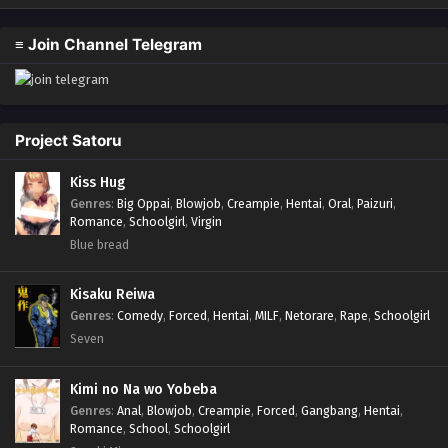
≡ Join Channel Telegram
Project Satoru
Kiss Hug
Genres
:
Big Oppai
,
Blowjob
,
Creampie
,
Hentai
,
Oral
,
Paizuri
,
Romance
,
Schoolgirl
,
Virgin
Blue bread
Kisaku Reiwa
Genres
:
Comedy
,
Forced
,
Hentai
,
MILF
,
Netorare
,
Rape
,
Schoolgirl
Seven
Kimi no Na wo Yobeba
Genres
:
Anal
,
Blowjob
,
Creampie
,
Forced
,
Gangbang
,
Hentai
,
Romance
,
School
,
Schoolgirl