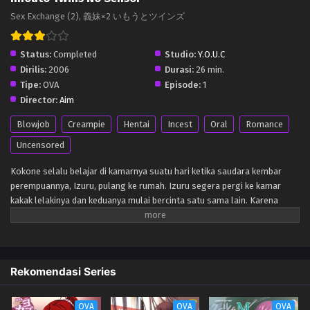
Sex Exchange (2), 義妹×2 いもうとツインズ
Status:
Completed
Studio:
Y.O.U.C
Dirilis:
2006
Durasi:
26 min.
Tipe:
OVA
Episode:
1
Director:
Aim
Blowjob
Creampie
Hentai
Incest
Oral
Romance
Uncensored
Kokone selalu belajar di kamarnya suatu hari ketika saudara kembar
perempuannya, Izuru, pulang ke rumah. Izuru segera pergi ke kamar
kakak lelakinya dan keduanya mulai bercinta satu sama lain. Karena
kembar, Kokone dan Izuru dapat berbagi perasaan sakit dan senang.
Oleh karena itu Kokone bisa merasakan rasa sange luar biasa yang
Izuru rasakan..
Rekomendasi Series
OVA
OVA
OVA