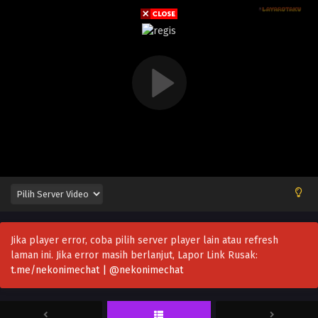
Jika player error, coba pilih server player lain atau refresh
laman ini. Jika error masih berlanjut, Lapor Link Rusak:
t.me/nekonimechat | @nekonimechat