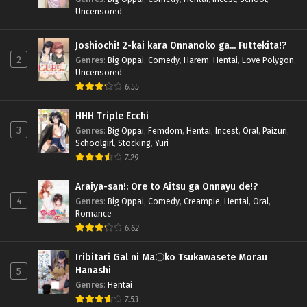
Uncensored
Joshiochi! 2-kai kara Onnanoko ga... Futtekita!?
2
Genres
:
Big Oppai
,
Comedy
,
Harem
,
Hentai
,
Love Polygon
,
Uncensored
6.55
HHH Triple Ecchi
3
Genres
:
Big Oppai
,
Femdom
,
Hentai
,
Incest
,
Oral
,
Paizuri
,
Schoolgirl
,
Stocking
,
Yuri
7.29
Araiya-san!: Ore to Aitsu ga Onnayu de!?
4
Genres
:
Big Oppai
,
Comedy
,
Creampie
,
Hentai
,
Oral
,
Romance
6.62
Iribitari Gal ni Ma〇ko Tsukawasete Morau
Hanashi
5
Genres
:
Hentai
7.53