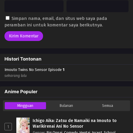
Simpan nama, email, dan situs web saya pada
peramban ini untuk komentar saya berikutnya.
Histori Tontonan
Imouto Twins No Sensor Episode
1
sekarang lalu
Anime Populer
Mingguan
Bulanan
Semua
Ichigo Aika: Zatsu de Namaiki na Imouto to
Warikirenai Ani No Sensor
1
Genres
:
Big Oppai
,
Comedy
,
Hentai
,
Incest
,
School
,