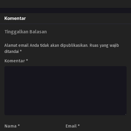
Uncensored
Classmate no Ano
Musume
Komentar
Tinggalkan Balasan
Alamat email Anda tidak akan dipublikasikan.
Ruas yang wajib
ditandai
*
Komentar
*
Nama
*
Email
*