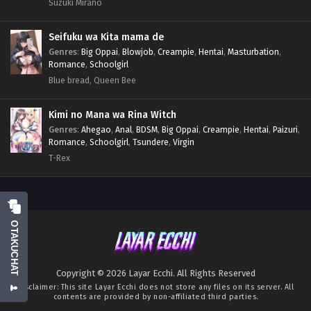
Suzuki Mirano
Seifuku wa Kita mama de
Genres
:
Big Oppai
,
Blowjob
,
Creampie
,
Hentai
,
Masturbation
,
Romance
,
Schoolgirl
Blue bread, Queen Bee
Kimi no Mana wa Rina Witch
Genres
:
Ahegao
,
Anal
,
BDSM
,
Big Oppai
,
Creampie
,
Hentai
,
Paizuri
,
Romance
,
Schoolgirl
,
Tsundere
,
Virgin
T-Rex
OTAKUCHAT
Copyright © 2026 Layar Ecchi. All Rights Reserved
Disclaimer: This site
Layar Ecchi
does not store any files on its server. All
contents are provided by non-affiliated third parties.