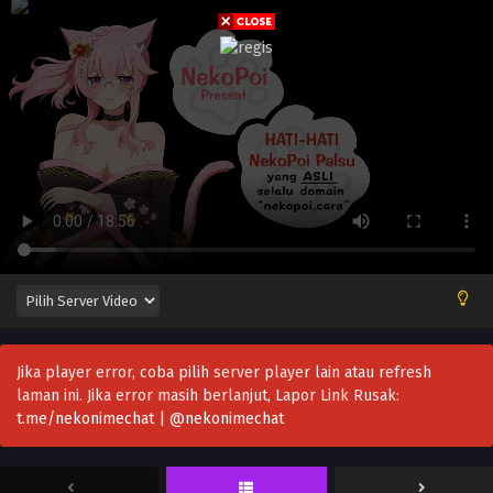
Jika player error, coba pilih server player lain atau refresh
laman ini. Jika error masih berlanjut, Lapor Link Rusak:
t.me/nekonimechat | @nekonimechat