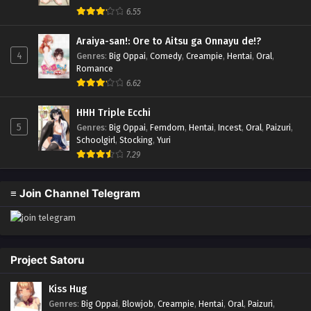
6.55
Araiya-san!: Ore to Aitsu ga Onnayu de!?
4
Genres
:
Big Oppai
,
Comedy
,
Creampie
,
Hentai
,
Oral
,
Romance
6.62
HHH Triple Ecchi
5
Genres
:
Big Oppai
,
Femdom
,
Hentai
,
Incest
,
Oral
,
Paizuri
,
Schoolgirl
,
Stocking
,
Yuri
7.29
≡ Join Channel Telegram
Project Satoru
Kiss Hug
Genres
:
Big Oppai
,
Blowjob
,
Creampie
,
Hentai
,
Oral
,
Paizuri
,