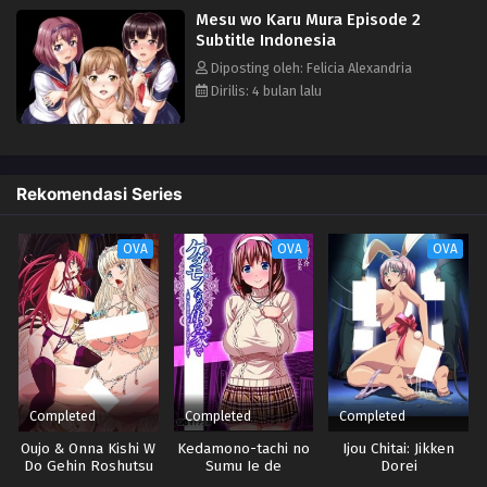
Mesu wo Karu Mura Episode 2
Pakaiannya dirobek, dan tubuhnya, yang terus-menerus dilecehkan,
Subtitle Indonesia
mencapai titik puncaknya. Kehilangan akal sehatnya, sang guru
mengkhianati murid-muridnya, menawarkan mereka sebagai pengganti
Diposting oleh: Felicia Alexandria
untuk menyelamatkan diri. Sementara itu, ketiga siswa yang tertinggal
Dirilis: 4 bulan lalu
di gudang dilucuti pakaiannya dan tangan serta kakinya diikat. Satu per
satu, tubuh mereka dijinakkan oleh penduduk desa, dirusak secara fisik
dan mental hingga mereka tak lebih dari budak seks yang tak berakal
Rekomendasi Series
OVA
OVA
OVA
Completed
Completed
Completed
Oujo & Onna Kishi W
Kedamono-tachi no
Ijou Chitai: Jikken
Do Gehin Roshutsu
Sumu Ie de
Dorei