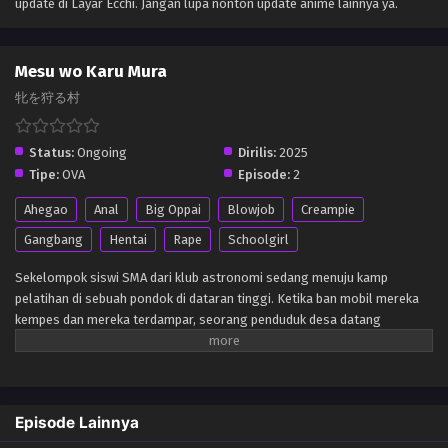
update di Layar Ecchi. Jangan lupa nonton update anime lainnya ya.
Mesu wo Karu Mura
牝を狩る村
Status:
Ongoing
Dirilis:
2025
Tipe:
OVA
Episode:
2
Ahegao
Anal
Big Oppai
Blowjob
Creampie
Gangbang
Hentai
Rape
Schoolgirl
Sekelompok siswi SMA dari klub astronomi sedang menuju kamp
pelatihan di sebuah pondok di dataran tinggi. Ketika ban mobil mereka
kempes dan mereka terdampar, seorang penduduk desa datang
membantu dan mengundang mereka ke desa. Namun, desa tersebut
memiliki tradisi jahat, yaitu menangkap perempuan dari luar untuk
dijadikan pengantin bagi penduduk desa. Untuk melindungi murid-
muridnya yang terkunci di gudang, guru cantik itu menawarkan diri.
Episode Lainnya
Namun di aula besar tempat ia dibawa, segerombolan pria desa
telanjang berdiri dengan ereksi yang membara, siap untuk mencabulinya.