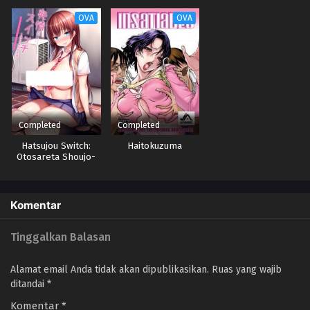
OVA
OVA
Completed
Completed
Hatsujou Switch:
Haitokuzuma
Otosareta Shoujo-
tachi – The
Animation
Komentar
Tinggalkan Balasan
Alamat email Anda tidak akan dipublikasikan.
Ruas yang wajib
ditandai
*
Komentar
*