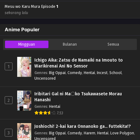
Mesu wo Karu Mura Episode
1
sekarang lalu
Anime Populer
Mingguan
Bulanan
Semua
Ichigo Aika: Zatsu de Namaiki na Imouto to
Warikirenai Ani No Sensor
1
Genres
:
Big Oppai
,
Comedy
,
Hentai
,
Incest
,
School
,
Uncensored
Iribitari Gal ni Ma〇ko Tsukawasete Morau
Hanashi
2
Genres
:
Hentai
7.53
Joshiochi! 2-kai kara Onnanoko ga... Futtekita!?
3
Genres
:
Big Oppai
,
Comedy
,
Harem
,
Hentai
,
Love Polygon
,
Uncensored