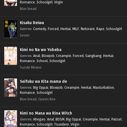
Romance
,
Schoolgirl
,
Virgin
Blue bread
Kisaku Reiwa
Genres
:
Comedy
,
Forced
,
Hentai
,
MILF
,
Netorare
,
Rape
,
Schoolgirl
Seven
Kimi no Na wo Yobeba
Genres
:
Anal
,
Blowjob
,
Creampie
,
Forced
,
Gangbang
,
Hentai
,
Romance
,
School
,
Schoolgirl
Suzuki Mirano
Seifuku wa Kita mama de
Genres
:
Big Oppai
,
Blowjob
,
Creampie
,
Hentai
,
Masturbation
,
Romance
,
Schoolgirl
Blue bread, Queen Bee
Kimi no Mana wa Rina Witch
Genres
:
Ahegao
,
Anal
,
BDSM
,
Big Oppai
,
Creampie
,
Hentai
,
Paizuri
,
Romance
,
Schoolgirl
,
Tsundere
,
Virgin