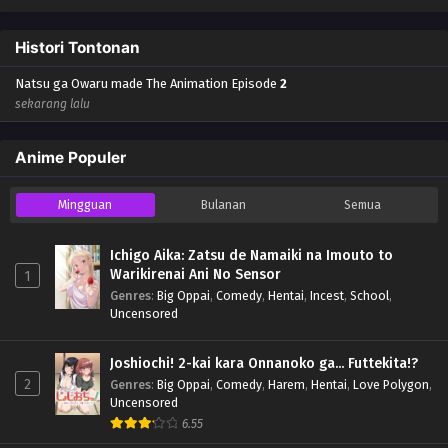
Histori Tontonan
Natsu ga Owaru made The Animation Episode
2
sekarang lalu
Anime Populer
Mingguan
Bulanan
Semua
Ichigo Aika: Zatsu de Namaiki na Imouto to
Warikirenai Ani No Sensor
1
Genres
:
Big Oppai
,
Comedy
,
Hentai
,
Incest
,
School
,
Uncensored
Joshiochi! 2-kai kara Onnanoko ga... Futtekita!?
2
Genres
:
Big Oppai
,
Comedy
,
Harem
,
Hentai
,
Love Polygon
,
Uncensored
6.55