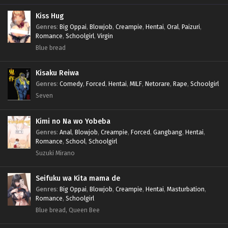
Kiss Hug
Genres
:
Big Oppai
,
Blowjob
,
Creampie
,
Hentai
,
Oral
,
Paizuri
,
Romance
,
Schoolgirl
,
Virgin
Blue bread
Kisaku Reiwa
Genres
:
Comedy
,
Forced
,
Hentai
,
MILF
,
Netorare
,
Rape
,
Schoolgirl
Seven
Kimi no Na wo Yobeba
Genres
:
Anal
,
Blowjob
,
Creampie
,
Forced
,
Gangbang
,
Hentai
,
Romance
,
School
,
Schoolgirl
Suzuki Mirano
Seifuku wa Kita mama de
Genres
:
Big Oppai
,
Blowjob
,
Creampie
,
Hentai
,
Masturbation
,
Romance
,
Schoolgirl
Blue bread, Queen Bee