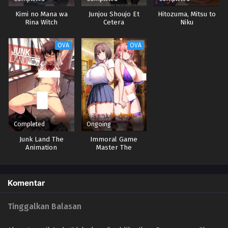
Kimi no Mana wa
Junjou Shoujo Et
Hitozuma, Mitsu to
Rina Witch
Cetera
Niku
OVA
OVA
Completed
Ongoing
Junk Land The
Immoral Game
Animation
Master The
Animation
Komentar
Tinggalkan Balasan