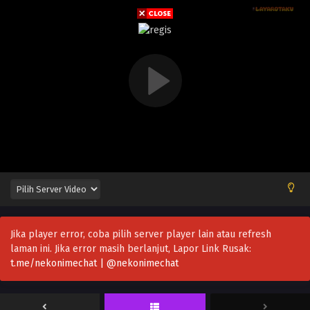
Jika player error, coba pilih server player lain atau refresh
laman ini. Jika error masih berlanjut, Lapor Link Rusak:
t.me/nekonimechat | @nekonimechat