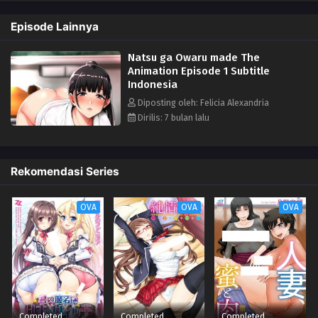
akan membiarkan videonya menjadi viral. Namun, dia perlahan menjadi
Episode Lainnya
kecanduan pada gurunya.
Natsu ga Owaru made The
Animation Episode 1 Subtitle
Indonesia
Diposting oleh: Felicia Alexandria
Dirilis: 7 bulan lalu
Rekomendasi Series
OVA
OVA
OVA
Completed
Completed
Completed