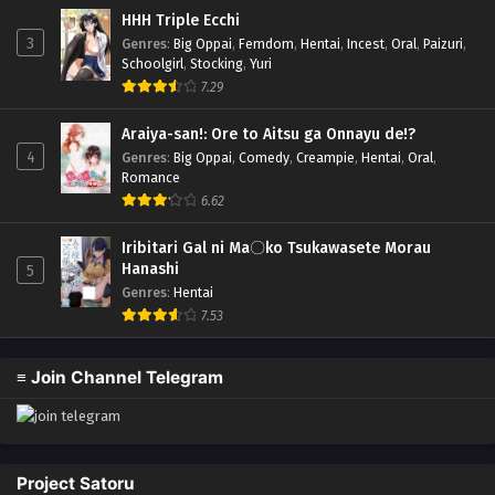
HHH Triple Ecchi
3
Genres
:
Big Oppai
,
Femdom
,
Hentai
,
Incest
,
Oral
,
Paizuri
,
Schoolgirl
,
Stocking
,
Yuri
7.29
Araiya-san!: Ore to Aitsu ga Onnayu de!?
4
Genres
:
Big Oppai
,
Comedy
,
Creampie
,
Hentai
,
Oral
,
Romance
6.62
Iribitari Gal ni Ma〇ko Tsukawasete Morau
Hanashi
5
Genres
:
Hentai
7.53
≡ Join Channel Telegram
Project Satoru