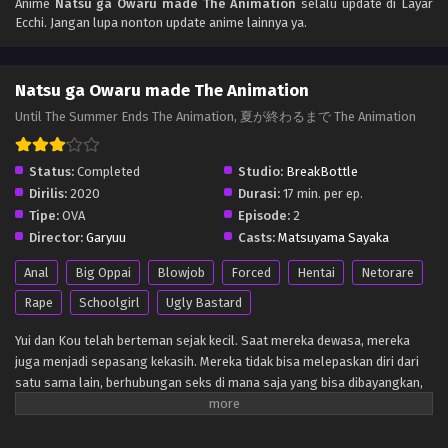
Anime
Natsu ga Owaru made The Animation
selalu update di Layar
Ecchi. Jangan lupa nonton update anime lainnya ya.
Natsu ga Owaru made The Animation
Until The Summer Ends The Animation, 夏が終わるまで The Animation
Status:
Completed
Studio:
BreakBottle
Dirilis:
2020
Durasi:
17 min. per ep.
Tipe:
OVA
Episode:
2
Director:
Garyuu
Casts:
Matsuyama Sayaka
Anal
Big Oppai
Blowjob
Forced
Hentai
Netorare
Rape
Schoolgirl
Ugly Bastard
Yui dan Kou telah berteman sejak kecil. Saat mereka dewasa, mereka
juga menjadi sepasang kekasih. Mereka tidak bisa melepaskan diri dari
satu sama lain, berhubungan seks di mana saja yang bisa dibayangkan,
termasuk di sekolah. Sayangnya bagi mereka, orang yang bertanggung
jawab atas kamera sekolah memutuskan untuk memeras mereka.
Sekarang Yui tidak punya pilihan lain selain menuruti gurunya atau dia