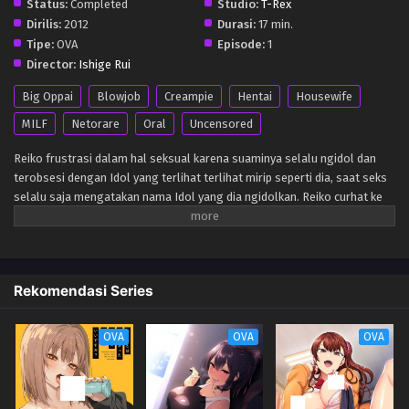
Status:
Completed
Studio:
T-Rex
Dirilis:
2012
Durasi:
17 min.
Tipe:
OVA
Episode:
1
Director:
Ishige Rui
Big Oppai
Blowjob
Creampie
Hentai
Housewife
MILF
Netorare
Oral
Uncensored
Reiko frustrasi dalam hal seksual karena suaminya selalu ngidol dan
terobsesi dengan Idol yang terlihat terlihat mirip seperti dia, saat seks
selalu saja mengatakan nama Idol yang dia ngidolkan. Reiko curhat ke
temannya Taniguchi tentang hal ini dan menawarkan untuk menjadi
teman seks untuk melepaskan semua terpendam rasa frustrasinya.
Rekomendasi Series
OVA
OVA
OVA