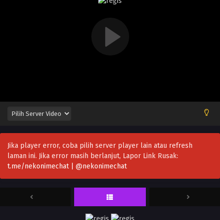
Jika player error, coba pilih server player lain atau refresh
laman ini. Jika error masih berlanjut, Lapor Link Rusak:
t.me/nekonimechat | @nekonimechat