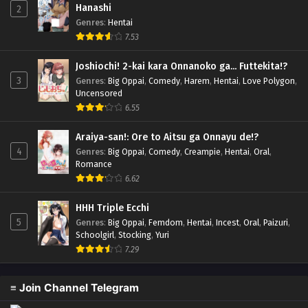
Hanashi
2
Genres
:
Hentai
7.53
Joshiochi! 2-kai kara Onnanoko ga... Futtekita!?
3
Genres
:
Big Oppai
,
Comedy
,
Harem
,
Hentai
,
Love Polygon
,
Uncensored
6.55
Araiya-san!: Ore to Aitsu ga Onnayu de!?
4
Genres
:
Big Oppai
,
Comedy
,
Creampie
,
Hentai
,
Oral
,
Romance
6.62
HHH Triple Ecchi
5
Genres
:
Big Oppai
,
Femdom
,
Hentai
,
Incest
,
Oral
,
Paizuri
,
Schoolgirl
,
Stocking
,
Yuri
7.29
≡ Join Channel Telegram