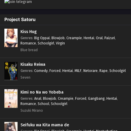
Project Satoru
Kiss Hug
Genres
:
Big Oppai
,
Blowjob
,
Creampie
,
Hentai
,
Oral
,
Paizuri
,
Romance
,
Schoolgirl
,
Virgin
Blue bread
Kisaku Reiwa
Genres
:
Comedy
,
Forced
,
Hentai
,
MILF
,
Netorare
,
Rape
,
Schoolgirl
Seven
Kimi no Na wo Yobeba
Genres
:
Anal
,
Blowjob
,
Creampie
,
Forced
,
Gangbang
,
Hentai
,
Romance
,
School
,
Schoolgirl
Suzuki Mirano
Seifuku wa Kita mama de