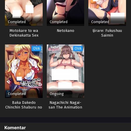
Completed
Completed
Completed
Motokare to wa
Netokano
Ijirare: Fukushuu
Dekinakatta Sex
Saimin
Shitemo Ii desu ka?
OVA
OVA
Completed
Ongoing
Baka Dakedo
Nagachichi Nagai-
Chinchin Shaburu no
san The Animation
dake wa Jouzu na
Chii-chan♡
Komentar