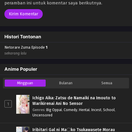
peramban ini untuk komentar saya berikutnya.
Histori Tontonan
Netorare Zuma Episode
1
sekarang lalu
Anime Populer
Mingguan
Bulanan
Semua
Ichigo Aika: Zatsu de Namaiki na Imouto to
Warikirenai Ani No Sensor
1
Genres
:
Big Oppai
,
Comedy
,
Hentai
,
Incest
,
School
,
Uncensored
Iribitari Gal ni Ma〇ko Tsukawasete Morau