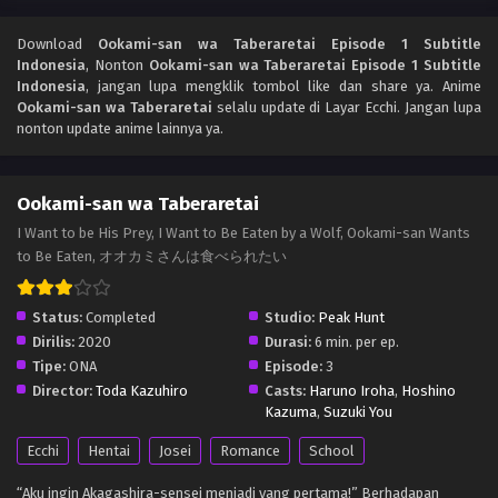
Download
Ookami-san wa Taberaretai Episode 1 Subtitle
Indonesia
, Nonton
Ookami-san wa Taberaretai Episode 1 Subtitle
Indonesia
, jangan lupa mengklik tombol like dan share ya. Anime
Ookami-san wa Taberaretai
selalu update di Layar Ecchi. Jangan lupa
nonton update anime lainnya ya.
Ookami-san wa Taberaretai
I Want to be His Prey, I Want to Be Eaten by a Wolf, Ookami-san Wants
to Be Eaten, オオカミさんは食べられたい
Status:
Completed
Studio:
Peak Hunt
Dirilis:
2020
Durasi:
6 min. per ep.
Tipe:
ONA
Episode:
3
Director:
Toda Kazuhiro
Casts:
Haruno Iroha
,
Hoshino
Kazuma
,
Suzuki You
Ecchi
Hentai
Josei
Romance
School
“Aku ingin Akagashira-sensei menjadi yang pertama!” Berhadapan