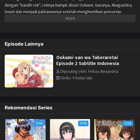
dengan “bandit rok”, roknya hampir dicuri Ookami. Gurunya, Akagashira,
lewat dan menjadi pahlawannya setelah menghentikan pencurian.
Sebagai ucapan terima kasih, Ookami mengundang Akagashira ke
rumahnya, tapi dia punya alasan lain untuk membawanya.
Episode Lainnya
Ookami-san wa Taberaretai
Episode 2 Subtitle Indonesia
Diposting oleh: Felicia Alexandria
Dirilis: 9 bulan lalu
Rekomendasi Series
OVA
OVA
OVA