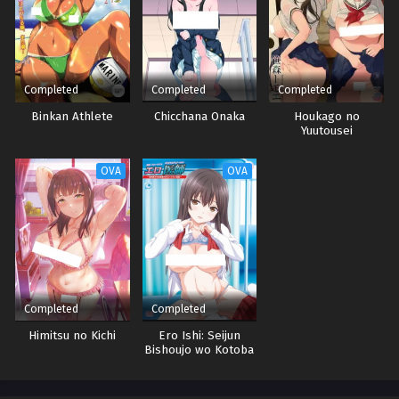
Completed
Completed
Completed
Binkan Athlete
Chicchana Onaka
Houkago no
Yuutousei
OVA
OVA
Completed
Completed
Himitsu no Kichi
Ero Ishi: Seijun
Bishoujo wo Kotoba
Takumi ni Hametai
Houdai