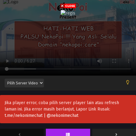
Jika player error, coba pilih server player lain atau refresh
laman ini. Jika error masih berlanjut, Lapor Link Rusak:
t.me/nekonimechat | @nekonimechat