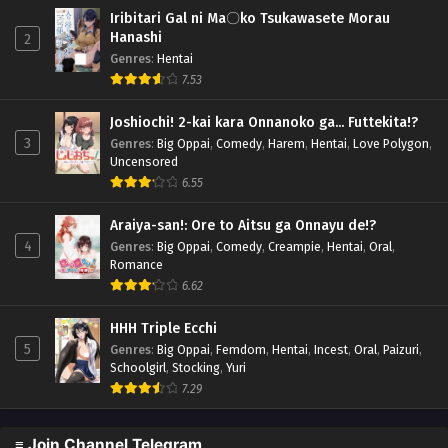
Iribitari Gal ni Ma〇ko Tsukawasete Morau
Hanashi
2
Genres
:
Hentai
7.53
Joshiochi! 2-kai kara Onnanoko ga... Futtekita!?
3
Genres
:
Big Oppai
,
Comedy
,
Harem
,
Hentai
,
Love Polygon
,
Uncensored
6.55
Araiya-san!: Ore to Aitsu ga Onnayu de!?
4
Genres
:
Big Oppai
,
Comedy
,
Creampie
,
Hentai
,
Oral
,
Romance
6.62
HHH Triple Ecchi
5
Genres
:
Big Oppai
,
Femdom
,
Hentai
,
Incest
,
Oral
,
Paizuri
,
Schoolgirl
,
Stocking
,
Yuri
7.29
≡ Join Channel Telegram