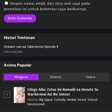
Simpan nama, email, dan situs web saya pada
peramban ini untuk komentar saya berikutnya.
Histori Tontonan
Ookami-san wa Taberaretai Episode
1
sekarang lalu
Anime Populer
Mingguan
Bulanan
Semua
Ichigo Aika: Zatsu de Namaiki na Imouto to
Warikirenai Ani No Sensor
1
Genres
:
Big Oppai
,
Comedy
,
Hentai
,
Incest
,
School
,
Uncensored