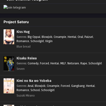
Project Satoru
Kiss Hug
Genres
:
Big Oppai
,
Blowjob
,
Creampie
,
Hentai
,
Oral
,
Paizuri
,
Romance
,
Schoolgirl
,
Virgin
Blue bread
Kisaku Reiwa
Genres
:
Comedy
,
Forced
,
Hentai
,
MILF
,
Netorare
,
Rape
,
Schoolgirl
Seven
Kimi no Na wo Yobeba
Genres
:
Anal
,
Blowjob
,
Creampie
,
Forced
,
Gangbang
,
Hentai
,
Romance
,
School
,
Schoolgirl
Suzuki Mirano